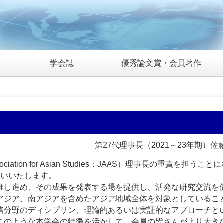
学会誌
優秀論文賞・会員著作
第27代理事長（2021～23年期）佐
ation for Asian Studies：JAAS）理事長の重責を担うこと
願いいたします。
推し進め、その成果を発表する場を提供し、活発な研究交流を
アジア、南アジアを含めたアジア地域全体を対象としているこ
諸分野のディシプリン、理論的あるいは実証的なアプローチと
このような本学会の特徴を活かして、会員の皆さんがより大き