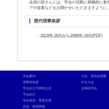
会員の皆さんには、学会の活動に積極的に参
アや提案などをお聞かせいただきますように
歴代理事挨拶
・
2019年 26代から1990年 16代(PDF)
学会案内
大会・研究会情報
理事長挨拶
年次大会
学会設立70周年記念
定例研究会
学会紹介
学会役員・委員名簿
定款・規程関係