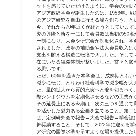
ットを感じていただけるように、学会の活動
アジア政経学会が誕生したのは、1953年。
のアジア研究を自由に行える場を創ろう、と
今、それから70年近くが経とうとしています
究の興隆と軌を一にして会員数は当初の50名
ー制になり、大会や研究会が制度化され、学
されました。政府の補助金や法人会員収入はな
支出を賄える構造に転換できました。そして
在にいたる組織体制が整いました。営々と変
る思いです。
ただ、60年を過ぎた本学会は、成熟期ともい
減少に転じ、とりわけ社会科学で減少幅が大
た。量的拡大から質的充実へと舵を切るべく
際シンポジウムを定期化させるなどの工夫が
その延長上にある今期は、次の三つを通じて
を活かした魅力ある企画を立てること。第二
は、定例研究会で報告→大会で報告→学会誌
舞奨励すること。そして、2023年に迎える
ア研究の国際水準を示すような場を提供した