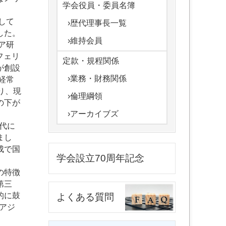
学会役員・委員名簿
して
›歴代理事長一覧
した。
›維持会員
ア研
フェリ
定款・規程関係
が創設
›業務・財務関係
経常
り、現
›倫理綱領
の下が
›アーカイブズ
代に
まし
成で国
学会設立70周年記念
の特徴
第三
的に鼓
よくある質問
アジ