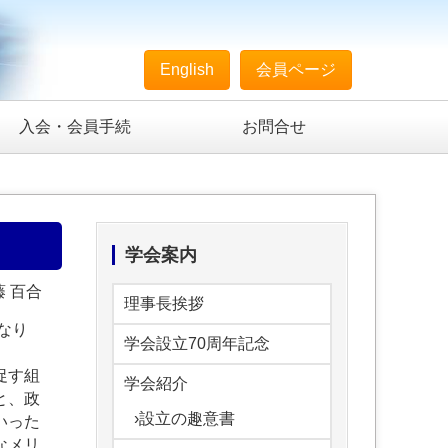
English
会員ページ
入会・会員手続
お問合せ
学会案内
藤 百合
理事長挨拶
になり
学会設立70周年記念
促す組
学会紹介
と、政
›設立の趣意書
いった
なメリ