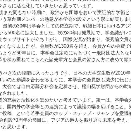
をさらに活性化していきたいと思っています。
戦後まだ間もない時期に、政治から距離をおいて実証的な学術と
いう草創期メンバーの熱意が本学会の設立という形に結実しま
。最初の30年は学会としての確立期で、戦後日本におけるアジ
から500名に拡大しました。次の30年は発展期で、学会誌がレ
会ウェブサイトが立ち上がり、国際交流が始まり、優秀論文賞
くなりましたが、会員数が1300名を超え、会員からの会費で
ちょうど60年目に、本学会は定款にもとづく一般財団法人とな
革を積み重ねてこられた諸先輩方と会員の皆さん方に改めて頭
うべき次の段階に入ったようです。日本の大学院生数が2010年
きいのと歩調を合わせるように、本学会の会員数も減少に転じ
、大会では自由応募分科会を定着させ、樫山奨学財団からの助
なされました。
質的充実と活性化を進めたいと考えています。第一は、本学会
は、国内外の学会等との連携によって議論の幅を広げること。
に投稿、という若手会員のホップ・ステップ・ジャンプを意識
学会創設70周年の節目に、アジアの過去を振り返り未来を考え、
いと思います。