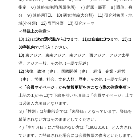
指定
６)
連絡先住所(所属住所)
７)
所属・部署
８)
職位、身
分
９)
連絡用TEL
10)
研究地域(大分類)
11) 研究対象国・地
域(小分類)
12)
専門分野
13) 研究テーマ
＜登録上の注意＞
10) 12) は
次の選択肢から3つ
まで、11)は
自由に3つ
まで、13)は
30字以内
でご記入ください。
10) 東アジア、東南アジア、南アジア、西アジア、アジア太平
洋、アジア一般、その他（一語で記述）
12) 法律、政治（史）、国際関係（史）、経済、企業・経営
（史）、労働、社会、文化人類、歴史、その他（一語で記述）
＜「会員マイページ」から情報更新をおこなう際の注意事項＞
上記の１)から13)で下線を引いた項目は「会員マイページ」上で
は必須入力項目となります。
３)「性別」は初期設定では「未登録」となっています。登録を
希望されない方はそのままとしてください。
４)「生年月日」にご登録のない方は「1900/01/01」と入力され
ています。ご登録された場合には会員投票の参考といたします。