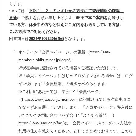
ります。
ついては、
下記１．２．のいずれかの方法にて登録情報の確認、
更新
にご協力をお願い申し上げます。
郵送で本ご案内をお送りし
ている方、休会中の方など個別にご案内をお送りしている方は、
２.の方法でご対応ください。
回答期日は
2024年10月20日(日)
となります。
オンライン「会員マイページ」の更新（
https://jaas-
members.shikuminet.jp/login/
）
※現在学会に登録されている情報をご確認いただけます。
※「会員マイページ」にはじめてログインされる場合には、ログ
イン後にまず「会員種別」の選択を求められます。
※ご利用にあたっては、学会HP「会員ページ」
（
https://www.jaas.or.jp/member
）に記載されている注意事項に
かならずお目通しください。また、「会員マイページ」導入後に
いただいたお問い合わせを学会HP「よくある質問」（
https://www.jaas.or.jp/faq
)に「会員マイページのログイン方法や
利用の仕方を教えてください」としてまとめております。こちら