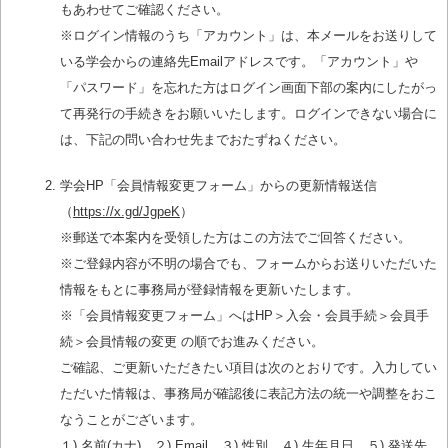
もあわせてご確認ください。
※ログイン情報のうち「アカウント」は、本メールをお送りして
いる学会からの連絡先Emailアドレスです。「アカウント」や
「パスワード」を忘れた方はログイン画面下部の案内にしたがっ
て再発行の手続きをお願いいたします。ログインできない場合に
は、下記の問い合わせ先までおたずねください。
学会HP「会員情報変更フォーム」からの更新情報送信
（
https://x.gd/JgpeK
）
※郵送で本案内を受領した方はこの方法でご回答ください。
※ご登録内容が不明の場合でも、フォームからお送りいただいた
情報をもとに事務局が登録情報を更新いたします。
※「会員情報変更フォーム」へはHP＞入会・会員手続＞会員手
続＞会員情報の変更 の順でお進みください。
ご確認、ご更新いただきたい項目は次のとおりです。入力してい
ただいた情報は、事務局が確認後に表記方法の統一や調整をおこ
なうことがございます。
１)
名前(カナ)
２)
Email
３)
性別
４)
生年月日
５)
発送先